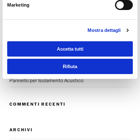
ARTICOLI RECENTI
Marketing
PNRR 2025: Nuovi Fondi, Cantieri avviati e opportunità
per l’edilizia
Mostra dettagli
Fondo Energia Veneto 2025
GASBETON EVOLUTION
Accetta tutti
SoundStop – Per Pareti Soffitti (anche speciale
Rifiuta
formato Fai da Te)
Pannello per Isolamento Acustico
COMMENTI RECENTI
ARCHIVI