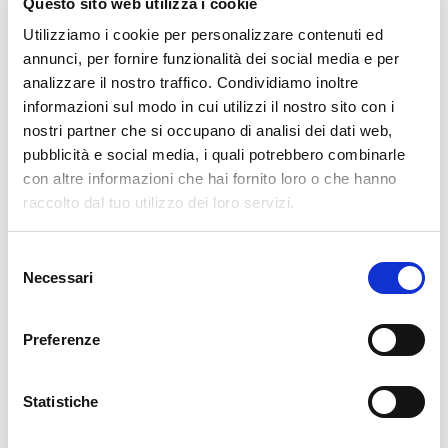
Questo sito web utilizza i cookie
Punti di forza: Spaceloft “Roll” è facile da tagliare e
conformare alle figure complesse, alle curvature strette
Utilizziamo i cookie per personalizzare contenuti ed
ed agli spazi con accesso limitato.
annunci, per fornire funzionalità dei social media e per
analizzare il nostro traffico. Condividiamo inoltre
Spaceloft “Roll” è morbido e flessibile, fisicamente
informazioni sul modo in cui utilizzi il nostro sito con i
robusto ma con recupero eccellente della forma e delle
nostri partner che si occupano di analisi dei dati web,
prestazioni di progetto anche dopo eventi di
pubblicità e social media, i quali potrebbero combinarle
compressione fino a 50 PSI.
con altre informazioni che hai fornito loro o che hanno
raccolto dal tuo utilizzo dei loro servizi.
Contattaci
Selezione
Necessari
del
consenso
Preferenze
Statistiche