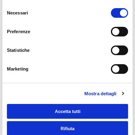
Selezione
ISOLCORE
ha deciso di affidare i test dei suoi
Necessari
del
principali prodotti ai più rinomati laboratori
consenso
accreditati in Italia da
ACCREDIA
.
Preferenze
1 cm del pannello
ISOLCORE
CZ
corrisponde a 17 cm di
EPS e 20 cm di lana di roccia.
Statistiche
Marketing
Contattaci
Mostra dettagli
Accetta tutti
Rifiuta
ARTICOLI RECENTI