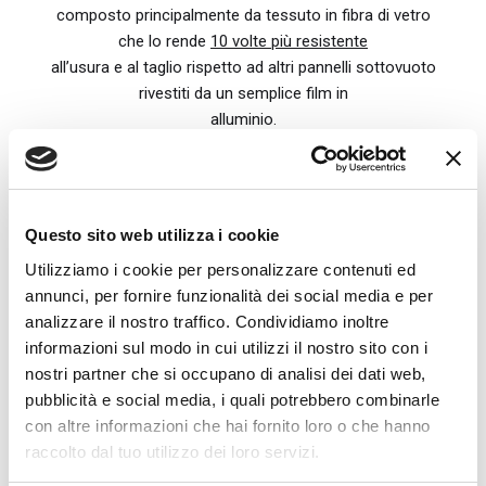
composto principalmente da tessuto in fibra di vetro
che lo rende
10 volte più resistente
all’usura e al taglio rispetto ad altri pannelli sottovuoto
rivestiti da un semplice film in
alluminio.
Grazie a questo involucro il pannello
CZ
è diventato il
pannello sottovuoto più idoneo per
l’isolamento delle facciate degli edifici (oltre
Questo sito web utilizza i cookie
all’isolamento di tetti, pavimentazioni, soffitti,
Utilizziamo i cookie per personalizzare contenuti ed
ecc.)
annunci, per fornire funzionalità dei social media e per
analizzare il nostro traffico. Condividiamo inoltre
Il valore della conducibilità termica è il migliore al
informazioni sul modo in cui utilizzi il nostro sito con i
mondo :
0,002 w/mk
nostri partner che si occupano di analisi dei dati web,
pubblicità e social media, i quali potrebbero combinarle
con altre informazioni che hai fornito loro o che hanno
Scarica la Brochure
raccolto dal tuo utilizzo dei loro servizi.