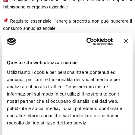
fabbisogno energetico aziendale
Requisito essenziale: l’energia prodotta non può superare il
consumo annuo aziendale.
4. Sistemi di monitoraggio energetico
Installazione di software e dispositivi per monitorare i
consumi e ottimizzare l’uso dell’energia nei processi produttivi.
Questo sito web utilizza i cookie
Utilizziamo i cookie per personalizzare contenuti ed
annunci, per fornire funzionalità dei social media e per
Chiedi Informazioni
analizzare il nostro traffico. Condividiamo inoltre
informazioni sul modo in cui utilizzi il nostro sito con i
nostri partner che si occupano di analisi dei dati web,
pubblicità e social media, i quali potrebbero combinarle
con altre informazioni che hai fornito loro o che hanno
Scadenza e modalità di richiesta
raccolto dal tuo utilizzo dei loro servizi.
Il Fondo Energia Veneto 2025 opera con una procedura a