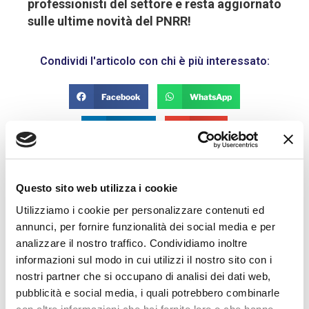
professionisti del settore e resta aggiornato
sulle ultime novità del PNRR!
Condividi l'articolo con chi è più interessato:
Facebook
WhatsApp
LinkedIn
Email
POST CONSIGLIATI PER TE:
Questo sito web utilizza i cookie
PNRR 2025: Nuovi Fondi, Cantieri avviati e
Utilizziamo i cookie per personalizzare contenuti ed
opportunità per l’edilizia
annunci, per fornire funzionalità dei social media e per
2 Marzo 2025
analizzare il nostro traffico. Condividiamo inoltre
Il Piano Nazionale di Ripresa e Resilienza (PNRR) continua
informazioni sul modo in cui utilizzi il nostro sito con i
a rappresentare un’opportunità cruciale per il settore
nostri partner che si occupano di analisi dei dati web,
edilizio e per i professionisti del settore, come progettisti,
pubblicità e social media, i quali potrebbero combinarle
» SCOPRI DI PIÙ