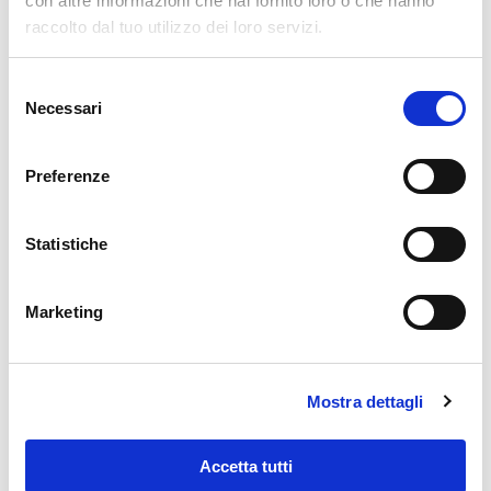
con altre informazioni che hai fornito loro o che hanno
raccolto dal tuo utilizzo dei loro servizi.
Selezione
Necessari
del
consenso
Preferenze
Statistiche
Fondo Energia Veneto 2025
Marketing
27 Febbraio 2025
La Regione Veneto ha lanciato il Fondo Energia 2025, una
nuova opportunità di finanziamento per le imprese e i
professionisti che vogliono investire in fotovoltaico,
Mostra dettagli
» SCOPRI DI PIÙ
Accetta tutti