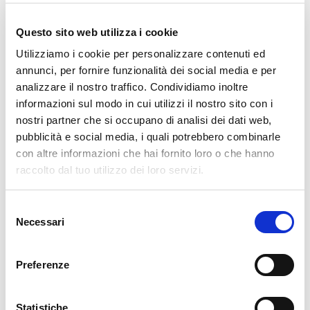
Questo sito web utilizza i cookie
ARCHIVI
Utilizziamo i cookie per personalizzare contenuti ed
annunci, per fornire funzionalità dei social media e per
Marzo 2025
analizzare il nostro traffico. Condividiamo inoltre
Febbraio 2025
informazioni sul modo in cui utilizzi il nostro sito con i
nostri partner che si occupano di analisi dei dati web,
Settembre 2024
pubblicità e social media, i quali potrebbero combinarle
con altre informazioni che hai fornito loro o che hanno
Aprile 2024
raccolto dal tuo utilizzo dei loro servizi.
Marzo 2024
Selezione
Febbraio 2024
Necessari
del
Dicembre 2021
consenso
Preferenze
Novembre 2021
Ottobre 2021
Statistiche