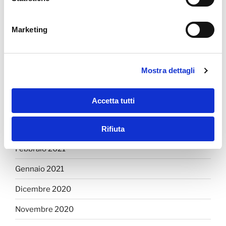
Settembre 2021
Agosto 2021
Marketing
Luglio 2021
Giugno 2021
Mostra dettagli
Maggio 2021
Accetta tutti
Aprile 2021
Marzo 2021
Rifiuta
Febbraio 2021
Gennaio 2021
Dicembre 2020
Novembre 2020