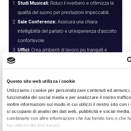
Studi Musicali:
Riduci il riverbero e ottimizza la
qualità del suono per prestazioni impeccabili.
Sale Conferenze:
Assicura una chiara
intelligibilità del parlato e un’esperienza d’ascolto
confortevole.
Uffici:
Crea ambienti di lavoro più tranquilli e
produttivi, riducendo le distrazioni acustiche.
Case e appartamenti privati:
creare degli
ambienti acusticamente sani e di design è
Questo sito web utilizza i cookie
estremamente consigliato per ambienti
Utilizziamo i cookie per personalizzare contenuti ed annunci, 
domestici.
funzionalità dei social media e per analizzare il nostro traffi
inoltre informazioni sul modo in cui utilizzi il nostro sito con i
si occupano di analisi dei dati web, pubblicità e social media,
combinarle con altre informazioni che hai fornito loro o che h
Richiedi un preventivo
tuo utilizzo dei loro servizi.