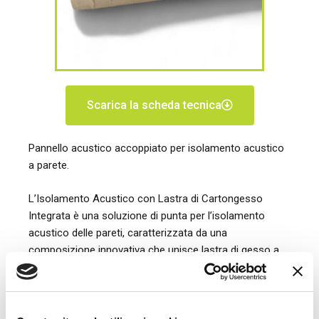
Scarica la scheda tecnica
Pannello acustico accoppiato per isolamento acustico
a parete.
L’Isolamento Acustico con Lastra di Cartongesso
Integrata è una soluzione di punta per l’isolamento
acustico delle pareti, caratterizzata da una
composizione innovativa che unisce lastra di gesso a
pannelli in granuli di gomma SBR di alta qualità. Questi
materiali, combinati mediante l’uso di resine
poliuretaniche (MDI) ad alta densità, assicurano una
notevole riduzione della risonanza, elevando l’efficacia