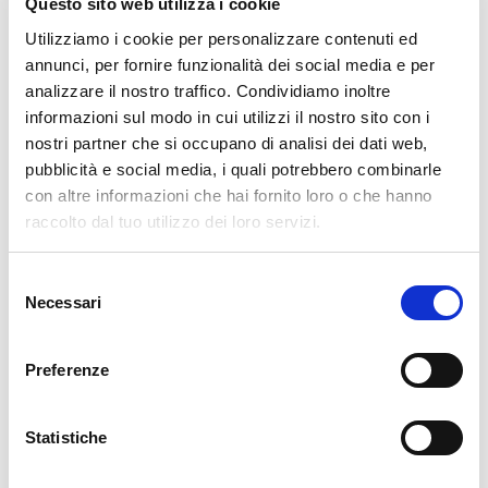
Questo sito web utilizza i cookie
isolante del pannello. In aggiunta, questo pannello
Utilizziamo i cookie per personalizzare contenuti ed
accoppiato rispetta gli standard di sicurezza con una
annunci, per fornire funzionalità dei social media e per
classificazione al fuoco B-s1, d0 secondo la norma UNI
analizzare il nostro traffico. Condividiamo inoltre
EN 13501-1, garantendo così conformità ai massimi
informazioni sul modo in cui utilizzi il nostro sito con i
criteri di sicurezza.
nostri partner che si occupano di analisi dei dati web,
pubblicità e social media, i quali potrebbero combinarle
Caratteristiche:
con altre informazioni che hai fornito loro o che hanno
raccolto dal tuo utilizzo dei loro servizi.
Isolamento Acustico con Lastra di Cartongesso
Integrata 150-5
: Questo modello ha uno spessore
Selezione
totale di 20 mm, con uno strato di gomma SBR di 5
Necessari
del
mm, ideale per applicazioni che mirano a un
consenso
miglioramento dell’isolamento acustico senza
aumentare troppo lo spazio occupato.
Preferenze
Isolamento Acustico con Lastra di Cartongesso
Statistiche
Integrata 150-10
: