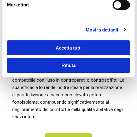
Con uno spessore complessivo di 25 mm e uno strato
Marketing
di gomma SBR di 10 mm, offre una soluzione
eccellente per chi desidera massimizzare l’efficienza
acustica delle proprie strutture.
Mostra dettagli
Applicazioni:
Accetta tutti
L’Isolamento Acustico con Lastra di Cartongesso
Integrata è ottimale per migliorare l’isolamento acustico
di partizioni sia orizzontali che verticali, applicabile tanto
Rifiuta
in ambienti già esistenti quanto in nuove costruzioni. È
compatibile con l’uso in contropareti o controsoffitti. La
sua efficacia lo rende inoltre ideale per la realizzazione
di pareti divisorie a secco con elevato potere
fonoisolante, contribuendo significativamente al
miglioramento del comfort e della qualità abitativa degli
spazi interni.