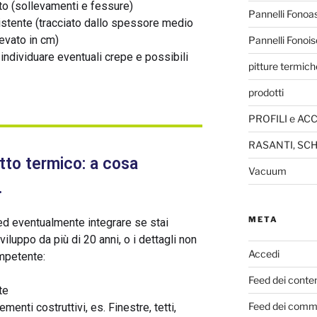
rto (sollevamenti e fessure)
Pannelli Fonoa
istente (tracciato dallo spessore medio
evato in cm)
Pannelli Fonois
 individuare eventuali crepe e possibili
pitture termich
prodotti
PROFILI e AC
RASANTI, SC
to termico: a cosa
Vacuum
.
META
ed eventualmente integrare se stai
viluppo da più di 20 anni, o i dettagli non
Accedi
ompetente:
Feed dei conte
ste
Feed dei comm
menti costruttivi, es. Finestre, tetti,