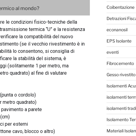
Coibentazione
 Termico al mondo?
Detrazioni Fisc
re le condizioni fisico-tecniche della
di trasmissione termica “U” e la resistenza
econanosil
verificare la compatibilità del nuovo
EPS Isolante
stimento (se il vecchio rivestimento è in
ilità lo consentono, si consiglia di
eventi
icare la stabilità del sistema, è
Fibrocemento
ggi (solitamente 1 per metro, ma
ro quadrato) al fine di valutare
Gesso rivestito
Isolamenti Acus
 (punta o cordolo)
isolamenti term
er metro quadrato)
isolamenti tradi
 pavimento a parete
 (cm)
Isolamento Te
ci per esterni
Materiali Isolan
tone cavo, blocco o altro)