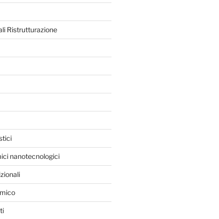
ali Ristrutturazione
tici
ici nanotecnologici
zionali
rmico
ti