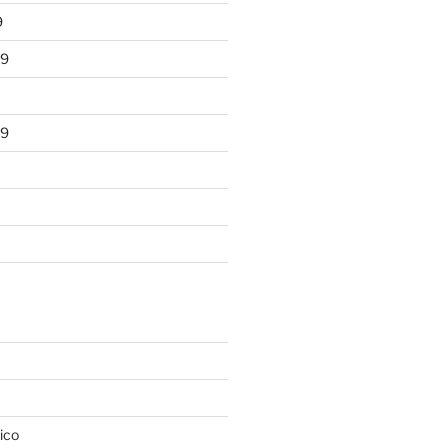
9
19
19
ico