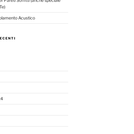
 Pareti Soffitti (anche speciale
Te)
solamento Acustico
ECENTI
24