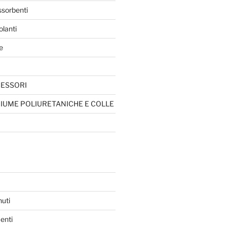
ssorbenti
olanti
e
CESSORI
HIUME POLIURETANICHE E COLLE
nuti
enti