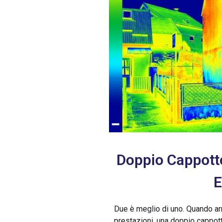
Doppio Cappotto
E
Due è meglio di uno. Quando arr
prestazioni, una doppio cappott