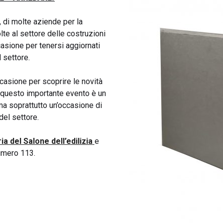
Dicembre 201
, di molte aziende per la
Novembre 20
lte al settore delle costruzioni
ccasione per tenersi aggiornati
Ottobre 2019
 settore.
Settembre 20
ccasione per scoprire le novità
Agosto 2019
questo importante evento è un
Luglio 2018
 ma soprattutto un’occasione di
del settore.
Giugno 2018
ia del Salone dell’edilizia
e
numero 113.
CATEGORIE
aerogel
altri prodotti
Cappotto Term