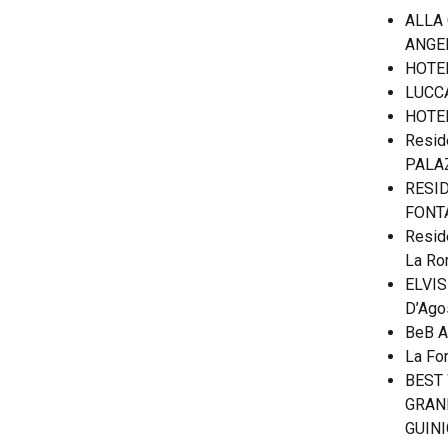
ALLA 
ANGEL
HOTEL
LUCC
HOTE
Resid
PALAZ
RESID
FONT
Resid
La Ro
ELVIS
D’Agos
BeB An
La For
BEST
GRAN
GUINI