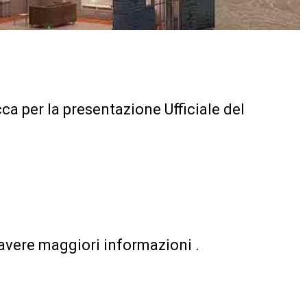
1
1
21
cca per la presentazione Ufficiale del
 avere maggiori informazioni .