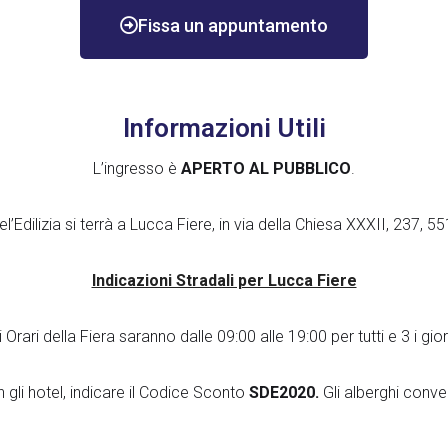
Pannelli Fonoa
Fissa un appuntamento
Pannelli Fonois
pitture termich
Informazioni Utili
prodotti
PROFILI e AC
L’ingresso è
APERTO AL PUBBLICO
.
RASANTI, SC
el’Edilizia si terrà a Lucca Fiere, in via della Chiesa XXXII, 237, 
Vacuum
Indicazioni Stradali per Lucca Fiere
META
i Orari della Fiera saranno dalle 09:00 alle 19:00 per tutti e 3 i gior
Accedi
gli hotel, indicare il Codice Sconto
SDE2020.
Gli alberghi conv
Feed dei conte
Feed dei comm