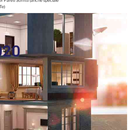
 Pareti Soffitti (anche speciale
Te)
solamento Acustico
ECENTI
020
24