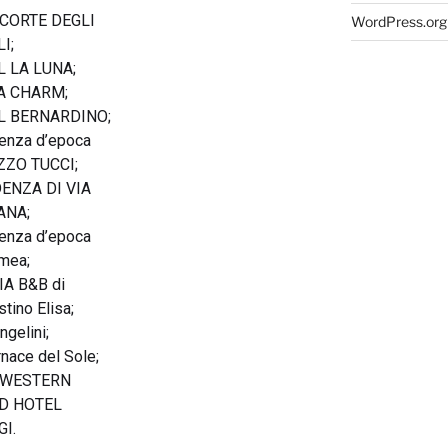
CORTE DEGLI
WordPress.org
I;
 LA LUNA;
A CHARM;
L BERNARDINO;
enza d’epoca
ZO TUCCI;
ENZA DI VIA
ANA;
enza d’epoca
mea;
IA B&B di
tino Elisa;
gelini;
nace del Sole;
 WESTERN
D HOTEL
GI.