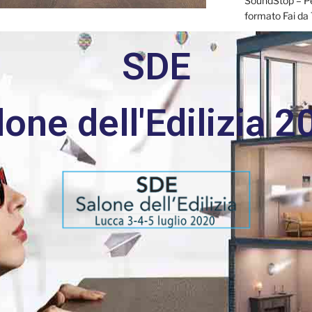
SoundStop – Per
formato Fai da 
Pannello per I
SDE
COMMENTI R
lone dell'Edilizia 2
ARCHIVI
Marzo 2025
Febbraio 2025
Settembre 20
Aprile 2024
Marzo 2024
Febbraio 2024