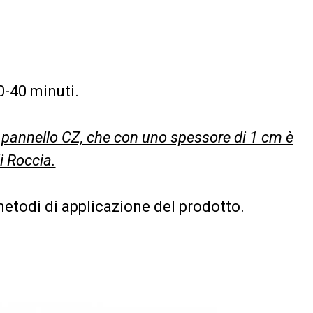
0
20
0-40 minuti.
20
l pannello CZ, che con uno spessore di 1 cm è
i Roccia.
metodi di applicazione del prodotto.