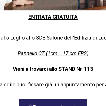
Dicembre 202
Novembre 202
ENTRATA GRATUITA
Ottobre 2021
Settembre 20
l 5 Luglio allo SDE Salone dell’Edilizia di Lu
Agosto 2021
Luglio 2021
Pannello CZ (1cm = 17 cm EPS)
Giugno 2021
Vieni a trovarci allo STAND Nr. 113
Maggio 2021
Aprile 2021
a edile puoi fissare già un appuntamento per
Marzo 2021
Febbraio 2021
Gennaio 2021