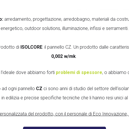
Coibentazione
Detrazioni Fisc
o:
arredamento, progettazione, arredobagno, materiali da costruzion
econanosil
energetico, outdoor solutions, illuminazione, infissi e serramenti.
EPS Isolante
prodotto di
ISOLCORE
: il pannello CZ. Un prodotto dalle caratteri
eventi
0,002 w/mk
.
Fibrocemento
Gesso rivestito
l’ideale dove abbiamo forti
problemi di spessore
, o abbiamo de
Isolamenti Acus
o ad ogni pannello
CZ
ci sono anni di studio del settore dell’isol
isolamenti term
in edilizia e precise specifiche tecniche che li hanno resi unici 
isolamenti tradi
Isolamento Te
rsonalizzata del prodotto, con il personale di Eco Innovazione, 
Materiali Isolan