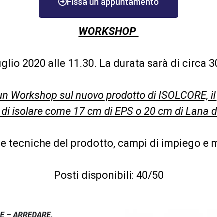
Fissa un appuntamento
Dicembre 202
WORKSHOP
Novembre 20
Ottobre 2020
glio 2020 alle 11.30. La durata sarà di circa 3
Settembre 20
Agosto 2020
 un Workshop sul nuovo prodotto di ISOLCORE, i
Luglio 2020
 di isolare come 17 cm di EPS o 20 cm di Lana d
Giugno 2020
Maggio 2020
he tecniche del prodotto, campi di impiego e 
Aprile 2020
Posti disponibili: 40/50
Marzo 2020
Febbraio 2020
Gennaio 2020
E – ARREDARE.