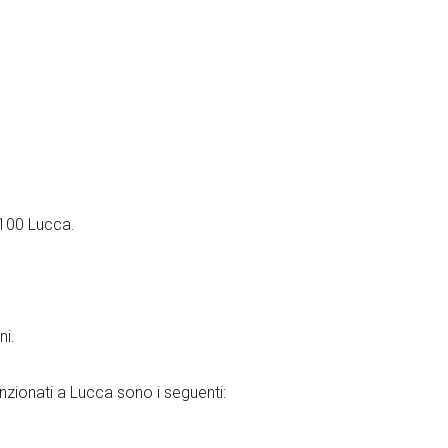
ssorbenti
olanti
e
CESSORI
HIUME POLIURETANICHE E COLLE
55100 Lucca.
ni.
enzionati a Lucca sono i seguenti:
nuti
enti