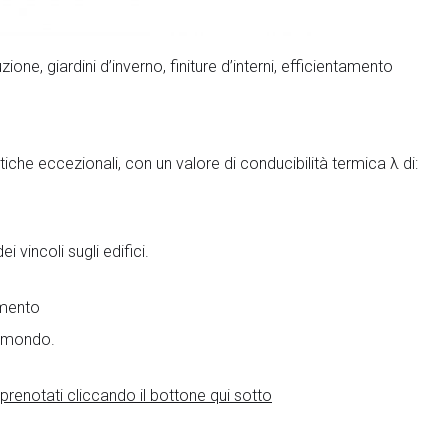
ali Ristrutturazione
e, giardini d’inverno, finiture d’interni, efficientamento
stiche eccezionali, con un valore di conducibilità termica λ di:
i vincoli sugli edifici.
tici
amento
ici nanotecnologici
al mondo.
zionali
rmico
prenotati cliccando il bottone qui sotto
ti