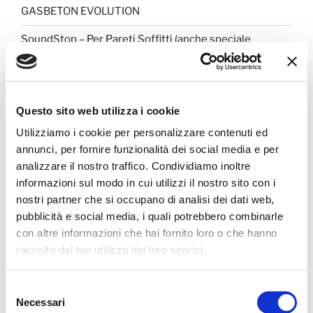
GASBETON EVOLUTION
SoundStop – Per Pareti Soffitti (anche speciale
formato Fai da Te)
Pannello per Isolamento Acustico
Questo sito web utilizza i cookie
Utilizziamo i cookie per personalizzare contenuti ed
COMMENTI RECENTI
annunci, per fornire funzionalità dei social media e per
analizzare il nostro traffico. Condividiamo inoltre
informazioni sul modo in cui utilizzi il nostro sito con i
ARCHIVI
nostri partner che si occupano di analisi dei dati web,
pubblicità e social media, i quali potrebbero combinarle
Marzo 2025
con altre informazioni che hai fornito loro o che hanno
raccolto dal tuo utilizzo dei loro servizi.
Febbraio 2025
Settembre 2024
Selezione
Necessari
del
Aprile 2024