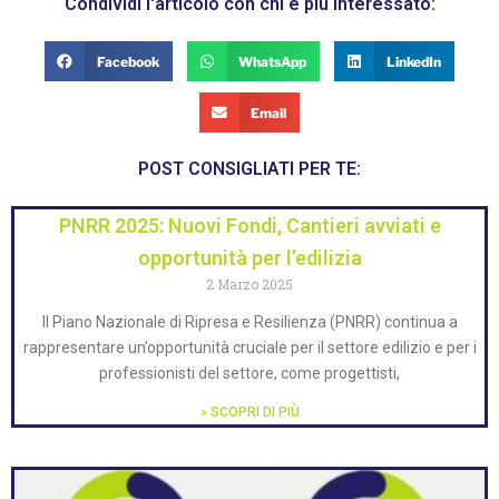
Condividi l'articolo con chi è più interessato:
Facebook
WhatsApp
LinkedIn
Email
POST CONSIGLIATI PER TE:
PNRR 2025: Nuovi Fondi, Cantieri avviati e
opportunità per l’edilizia
2 Marzo 2025
Il Piano Nazionale di Ripresa e Resilienza (PNRR) continua a
rappresentare un’opportunità cruciale per il settore edilizio e per i
professionisti del settore, come progettisti,
» SCOPRI DI PIÙ