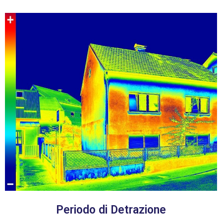
Periodo di Detrazione