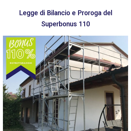
Legge di Bilancio e Proroga del
Superbonus 110