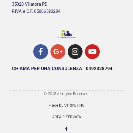
35020 Villatora PD
P.IVA e C.F. 05006590284
CHIAMA PER UNA CONSULENZA:
0492328794
© 2018 All rights Reserved.
Made by STRIKETING
AREA RISERVATA