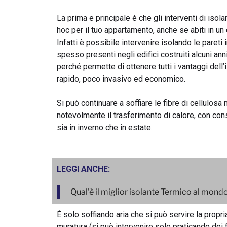
La prima e principale è che gli interventi di is
hoc per il tuo appartamento, anche se abiti in un
Infatti è possibile intervenire isolando le pareti 
spesso presenti negli edifici costruiti alcuni anni
perché permette di ottenere tutti i vantaggi dell
rapido, poco invasivo ed economico.
Si può continuare a soffiare le fibre di cellulosa 
notevolmente il trasferimento di calore, con co
sia in inverno che in estate.
LEGGI ANCHE:
Qual'è il miglior isolante Termico al mond
È solo soffiando aria che si può servire la propr
muratura (si può intervenire solo praticando dei f