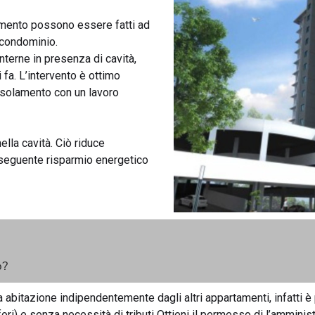
olamento possono essere fatti ad
 condominio.
interne in presenza di cavità,
 fa. L’intervento è ottimo
’isolamento con un lavoro
nella cavità. Ciò riduce
nseguente risparmio energetico
o?
ia abitazione indipendentemente dagli altri appartamenti, infatti 
ori) e senza necessità di tributi Ottieni il permesso di l’amministr