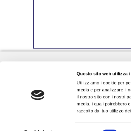
NEW ZEALAND COMPANY SRL
Via Emilia e Romagna, 38
Questo sito web utilizza i
35020 Villatora PD
Utilizziamo i cookie per pe
P.IVA e C.F. 05006590284
media e per analizzare il n
il nostro sito con i nostri 
media, i quali potrebbero c
PRIVACY POLICY
COOKIE POLICY
raccolto dal tuo utilizzo dei
Selezione