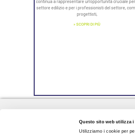
continua a rappresentare un’opportunità cruciale per 
settore edilizio e per i professionisti del settore, co
progettisti,
» SCOPRI DI PIÙ
NEW ZEALAND COMPANY SRL
Via Emilia e Romagna, 38
Questo sito web utilizza i
35020 Villatora PD
Utilizziamo i cookie per pe