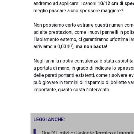
andremo ad applicare: i canoni
10/12 cm di spes
meglio passare a uno spessore maggiore?
Non possiamo certo estrarre questi numeri come
ad alte prestazioni, come i nuovi pannelli in pol
l’isolamento esterno, ci garantiranno un’ottima 
arriviamo a 0,034!!),
ma non basta!
Negli anni la nostra consulenza è stata assistita
a portata di mano, in grado di indicare lo spess
delle pareti portanti esistenti, come risolvere ev
può giovare in termini di risparmio di bollette v
importante, quanto costa l’intervento.
LEGGI ANCHE:
Qual'è il miglior isolante Termico al mond