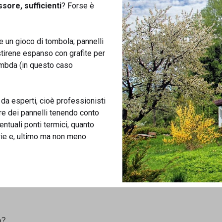
sore, sufficienti
? Forse è
 un gioco di tombola; pannelli
istirene espanso con grafite per
lambda (in questo caso
 da esperti, cioè professionisti
ore dei pannelli tenendo conto
entuali ponti termici, quanto
arie e, ultimo ma non meno
o?