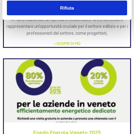
opportunità per l’edilizia
Rifiuta
2 Marzo 2025
Il Piano Nazionale di Ripresa e Resilienza (PNRR) continua a
rappresentare un’opportunità cruciale per il settore edilizio e per i
professionisti del settore, come progettisti,
» SCOPRI DI PIÙ
Fondo Energia Veneto 2025