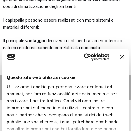
costi di climatizzazione degli ambienti.
I capispalla possono essere realizzati con molti sistemi e
materiali differenti;
Il principale
vantaggio
dei rivestimenti per l’isolamento termico
esterno è intrinsecamente correlato alla continuità
dell’isolamento su tutta la superficie esterna, risultando in un
isolamento termico più efficace.
Questo sito web utilizza i cookie
LEGGI ANCHE:
Utilizziamo i cookie per personalizzare contenuti ed
Qual'è il miglior isolante Termico al mondo?
annunci, per fornire funzionalità dei social media e per
analizzare il nostro traffico. Condividiamo inoltre
Tuttavia, i cappotti hanno anche degli
svantaggi
, principalmente
informazioni sul modo in cui utilizzi il nostro sito con i
dovuti a
tre fattori
:
nostri partner che si occupano di analisi dei dati web,
pubblicità e social media, i quali potrebbero combinarle
Applicazioni complesse in grattacieli/grandi edifici, che possono
con altre informazioni che hai fornito loro o che hanno