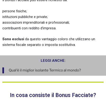
Il Bonus Facciate può essere richiesto da:
persone fisiche;
istituzioni pubbliche e private;
associazioni imprenditoriali e professionali;
contribuenti con reddito d’impresa.
Sono esclusi
da questo vantaggio coloro che utilizzano un
sistema fiscale separato o imposta sostitutiva.
LEGGI ANCHE:
Qual'è il miglior isolante Termico al mondo?
In cosa consiste il Bonus Facciate?