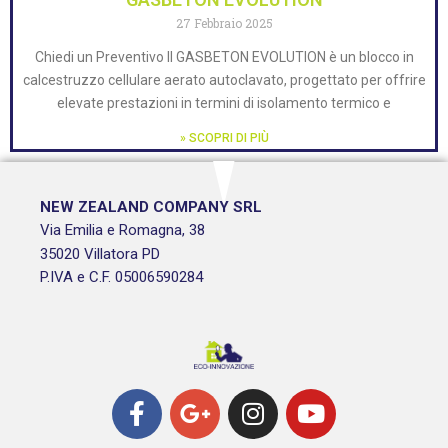
27 Febbraio 2025
Chiedi un Preventivo Il GASBETON EVOLUTION è un blocco in
calcestruzzo cellulare aerato autoclavato, progettato per offrire
elevate prestazioni in termini di isolamento termico e
» SCOPRI DI PIÙ
NEW ZEALAND COMPANY SRL
Via Emilia e Romagna, 38
35020 Villatora PD
P.IVA e C.F. 05006590284