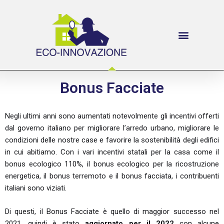
Bonus Facciate
Negli ultimi anni sono aumentati notevolmente gli incentivi offerti
dal governo italiano per migliorare l’arredo urbano, migliorare le
condizioni delle nostre case e favorire la sostenibilità degli edifici
in cui abitiamo. Con i vari incentivi statali per la casa come il
bonus ecologico 110%, il bonus ecologico per la ricostruzione
energetica, il bonus terremoto e il bonus facciata, i contribuenti
italiani sono viziati.
Di questi, il Bonus Facciate è quello di maggior successo nel
2021, quindi è stato
aggiornato per il 2022
con alcune