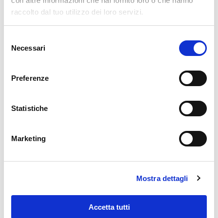
con altre informazioni che hai fornito loro o che hanno
raccolto dal tuo utilizzo dei loro servizi.
Selezione
A quanto ammonta la Detrazione del
Necessari
del
consenso
Bonus Facciate 2022?
Preferenze
La nuova legge di bilancio estende il bonus facciata al 2022, ma
aggiunge alcune importanti novità.
Statistiche
Ecco le principali novità rispetto al 2021:
Il tasso di interventi attuati entro il 31 dicembre 2022 è passato
Marketing
dal 90% al 60%;
L’intervento può essere effettuato anche solo su una parte della
facciata e non deve più essere eseguito sull’intera facciata.
Mostra dettagli
Pertanto, l’estensione del bonus di facciata al 2022 riduce da un
lato la percentuale del bonus, ma dall’altro aumenta il bacino di
Accetta tutti