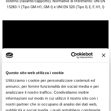
esterno (rasante/cappotto). Normative di riferimento: UNI EN
15283-1 (Tipo GM-H1, GM-I) e UNI EN 520 (Tipo D, E, F, H1, I)
Contattaci
Questo sito web utilizza i cookie
Utilizziamo i cookie per personalizzare contenuti ed
Consigliati per te:
annunci, per fornire funzionalità dei social media e per
analizzare il nostro traffico. Condividiamo inoltre
informazioni sul modo in cui utilizzi il nostro sito con i
nostri partner che si occupano di analisi dei dati web,
pubblicità e social media, i quali potrebbero combinarle