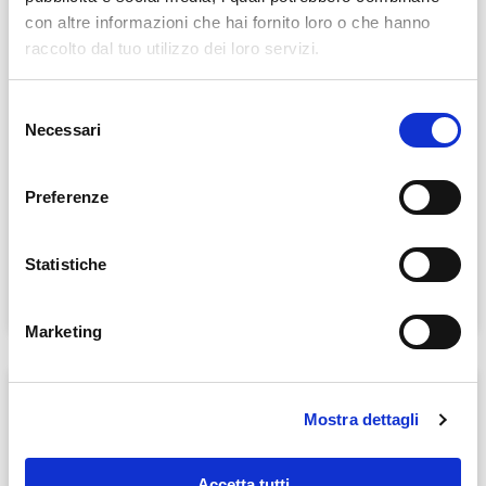
con altre informazioni che hai fornito loro o che hanno
raccolto dal tuo utilizzo dei loro servizi.
Selezione
Necessari
del
consenso
Preferenze
PANEL
Statistiche
SCOPRI DI PIÙ »
Marketing
Mostra dettagli
Accetta tutti