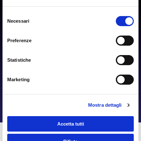
Selezione
NON DEVI ASPETTARE 5 ANNI PER RECUPERARE CIRCA IL
Necessari
del
110%
consenso
LO PUOI FARE ANCHE SE NON SEI CAPIENTE (cioè non
Preferenze
potresti beneficiare delle detrazioni)
Statistiche
ESBORSO INIZIALE AZZERATO RISPETTO AL PREVENTIVO
RICEVUTO DALL'IMPRESA
Marketing
PUOI RIQUALIFICARE IL TUO IMMOBILE E AUMENTARNE IL
VALORE A COSTO 0 !!
Mostra dettagli
Richiedi Ora
Accetta tutti
SE OLTRE AL CAPPOTTO TERMICO DEVI FARE ANCHE UNO